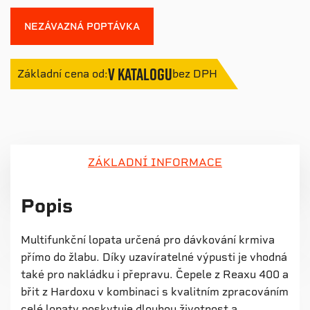
NEZÁVAZNÁ POPTÁVKA
V katalogu
Základní cena od:
bez DPH
ZÁKLADNÍ INFORMACE
Popis
Multifunkční lopata určená pro dávkování krmiva
přímo do žlabu. Díky uzavíratelné výpusti je vhodná
také pro nakládku i přepravu. Čepele z Reaxu 400 a
břit z Hardoxu v kombinaci s kvalitním zpracováním
celé lopaty poskytuje dlouhou životnost a