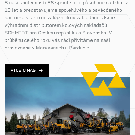
S naší společností PS sprint s.r.o. působíme na trhu již
10 let a představujeme spolehlivého a osvědčeného
partnera s širokou zákaznickou základnou. Jsme
výhradním distributorem kolových nakladačů
SCHMIDT pro Českou republiku a Slovensko. V
průběhu celého roku vás rádi přivítáme na naší
provozovně v Moravanech u Pardubic.
VÍCE O NÁS