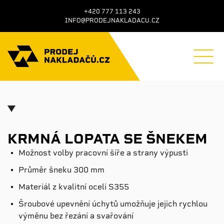
+420 777 113 243
INFO@PRODEJNAKLADACU.CZ
KRMNÁ LOPATA SE ŠNEKEM
Možnost volby pracovní šíře a strany výpusti
Průměr šneku 300 mm
Materiál z kvalitní oceli S355
Šroubové upevnění úchytů umožňuje jejich rychlou
výměnu bez řezání a svařování