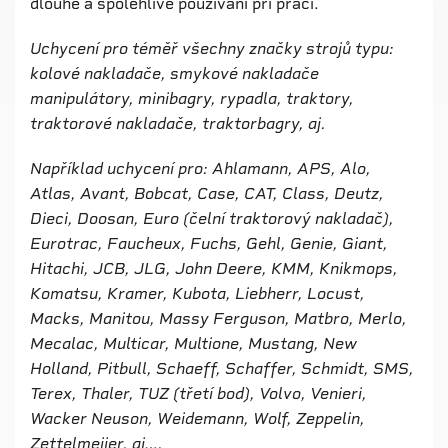
dlouhé a spolehlivé používání při práci.
Uchycení pro téměř všechny značky strojů typu:
kolové nakladače, smykové nakladače
manipulátory, minibagry, rypadla, traktory,
traktorové nakladače, traktorbagry, aj.
Například uchycení pro: Ahlamann, APS, Alo,
Atlas, Avant, Bobcat, Case, CAT, Class, Deutz,
Dieci, Doosan, Euro (čelní traktorový nakladač),
Eurotrac, Faucheux, Fuchs, Gehl, Genie, Giant,
Hitachi, JCB, JLG, John Deere, KMM, Knikmops,
Komatsu, Kramer, Kubota, Liebherr, Locust,
Macks, Manitou, Massy Ferguson, Matbro, Merlo,
Mecalac, Multicar, Multione, Mustang, New
Holland, Pitbull, Schaeff, Schaffer, Schmidt, SMS,
Terex, Thaler, TUZ (třetí bod), Volvo, Venieri,
Wacker Neuson, Weidemann, Wolf, Zeppelin,
Zettelmeijer, aj….