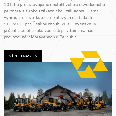
10 let a představujeme spolehlivého a osvědčeného
partnera s širokou zákaznickou základnou. Jsme
výhradním distributorem kolových nakladačů
SCHMIDT pro Českou republiku a Slovensko. V
průběhu celého roku vás rádi přivítáme na naší
provozovně v Moravanech u Pardubic.
VÍCE O NÁS