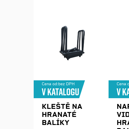
Cena od:
bez DPH
Cena o
V katalogu
V k
KLEŠTĚ NA
NA
HRANATÉ
VI
BALÍKY
HR