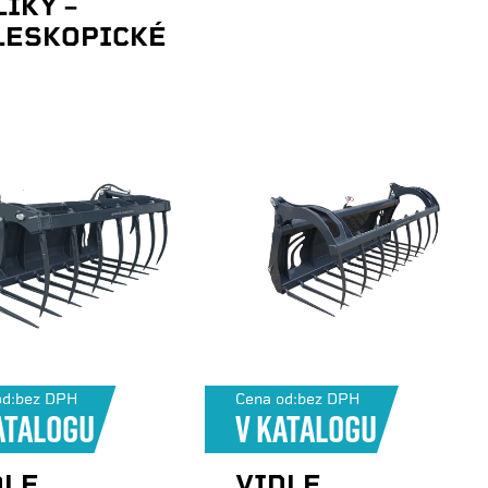
ÍKY –
LESKOPICKÉ
d:
bez DPH
Cena od:
bez DPH
atalogu
V katalogu
DLE
VIDLE