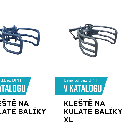
d:
bez DPH
Cena od:
bez DPH
atalogu
V katalogu
EŠTĚ NA
KLEŠTĚ NA
LATÉ BALÍKY
KULATÉ BALÍKY
XL