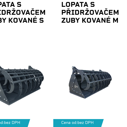
PATA S
LOPATA S
IDRŽOVAČEM
PŘIDRŽOVAČEM
BY KOVANÉ S
ZUBY KOVANÉ M
d:
bez DPH
Cena od:
bez DPH