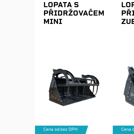
LOPATA S
LO
PŘIDRŽOVAČEM
PŘ
MINI
ZU
Cena od:
bez DPH
Cena o