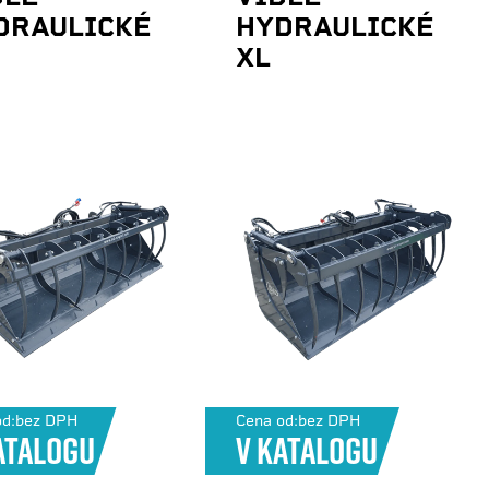
DRAULICKÉ
HYDRAULICKÉ
XL
d:
bez DPH
Cena od:
bez DPH
atalogu
V katalogu