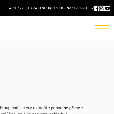
+420 777 113 243
INFO@PRODEJNAKLADACU.CZ
loupínači, který ovládáte pohodlně přímo z