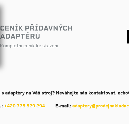
CENÍK PŘÍDAVNÝCH
ADAPTÉRŮ
Kompletní ceník ke stažení
t s adaptéry na Váš stroj? Neváhejte nás kontaktovat, oc
.:
+420 775 529 294
E-mail:
adaptery@prodejnakladac