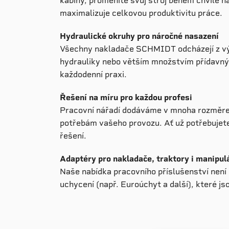
kabiny, proměníte svůj stroj během chvíle na
maximalizuje celkovou produktivitu práce.
Hydraulické okruhy pro náročné nasazení
Všechny nakladače SCHMIDT odcházejí z výr
hydrauliky nebo větším množstvím přídavných
každodenní praxi.
Řešení na míru pro každou profesi
Pracovní nářadí dodáváme v mnoha rozměrech
potřebám vašeho provozu. Ať už potřebujete
řešení.
Adaptéry pro nakladače, traktory i manipul
Naše nabídka pracovního příslušenství nen
uchycení (např. Euroúchyt a další), které j