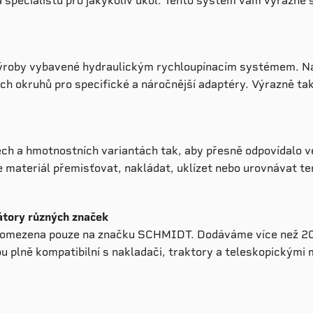
 specialistu pro jakýkoliv úkol. Tento systém vám výrazně š
oby vybavené hydraulickým rychloupínacím systémem. Na př
 okruhů pro specifické a náročnější adaptéry. Výrazně tak 
 a hmotnostních variantách tak, aby přesně odpovídalo vel
 materiál přemisťovat, nakládat, uklízet nebo urovnávat te
átory různých značek
í omezena pouze na značku SCHMIDT. Dodáváme více než 20
sou plně kompatibilní s nakladači, traktory a teleskopickými