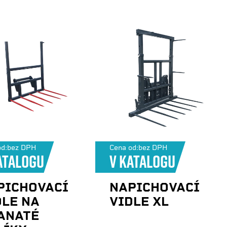
d:
bez DPH
Cena od:
bez DPH
atalogu
V katalogu
PICHOVACÍ
NAPICHOVACÍ
DLE NA
VIDLE XL
ANATÉ