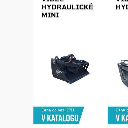
HYDRAULICKÉ
HY
MINI
Cena od:
bez DPH
Cena o
V katalogu
V k