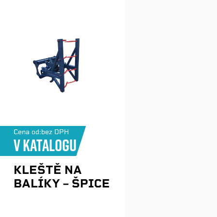
Cena od:
bez DPH
V katalogu
KLEŠTĚ NA
BALÍKY – ŠPICE