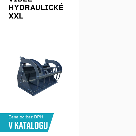
HYDRAULICKÉ
XXL
Cena od:
bez DPH
V katalogu