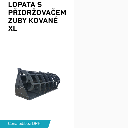
LOPATA S
PŘIDRŽOVAČEM
ZUBY KOVANÉ
XL
Cena od:
bez DPH