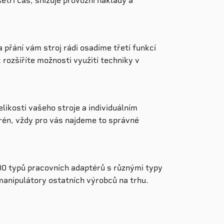
etří čas, snižuje provozní náklady a
ání vám stroj rádi osadíme třetí funkcí
rozšíříte možnosti využití techniky v
ikosti vašeho stroje a individuálním
rén, vždy pro vás najdeme to správné
0 typů pracovních adaptérů s různými typy
 manipulátory ostatních výrobců na trhu.