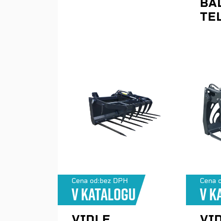
BAL
TE
Cena od:
bez DPH
Cena o
V katalogu
V k
VIDLE
VI