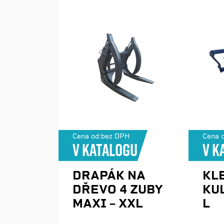
Cena od:
bez DPH
Cena o
V katalogu
V k
DRAPÁK NA
KL
DŘEVO 4 ZUBY
KU
MAXI – XXL
L